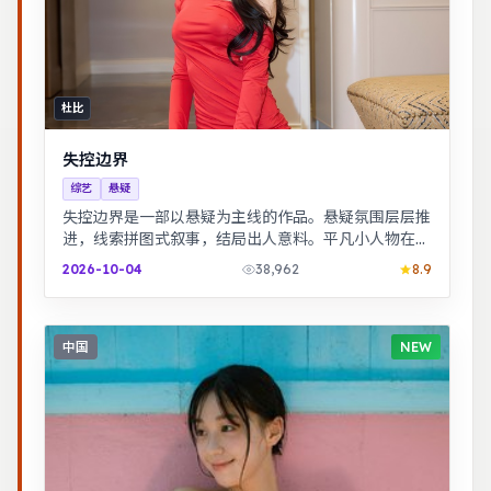
杜比
失控边界
综艺
悬疑
失控边界是一部以悬疑为主线的作品。悬疑氛围层层推
进，线索拼图式叙事，结局出人意料。平凡小人物在时
代浪潮里做出艰难抉择，最终与自我和解。
2026-10-04
38,962
8.9
中国
NEW