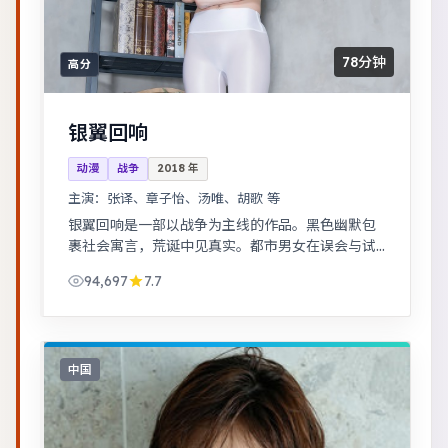
78分钟
高分
银翼回响
动漫
战争
2018
年
主演：
张译、章子怡、汤唯、胡歌 等
银翼回响是一部以战争为主线的作品。黑色幽默包
裹社会寓言，荒诞中见真实。都市男女在误会与试
探中走近彼此，笑泪交织的成长故事。
94,697
7.7
中国