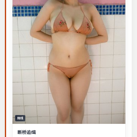
院线
断桥追缉