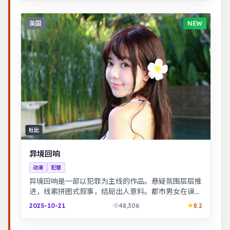
英国
NEW
杜比
异境回响
动漫
犯罪
异境回响是一部以犯罪为主线的作品。悬疑氛围层层推
进，线索拼图式叙事，结局出人意料。都市男女在误会
与试探中走近彼此，笑泪交织的成长故事。
2025-10-21
48,306
8.2