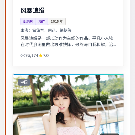
风暴追缉
纪录片
动作
2015
年
主演：
雷佳音、周迅、梁朝伟
风暴追缉是一部以动作为主线的作品。平凡小人物
在时代浪潮里做出艰难抉择，最终与自我和解。治
愈系日常流，节奏舒缓，适合放松解压观看。
93,174
7.0
中国