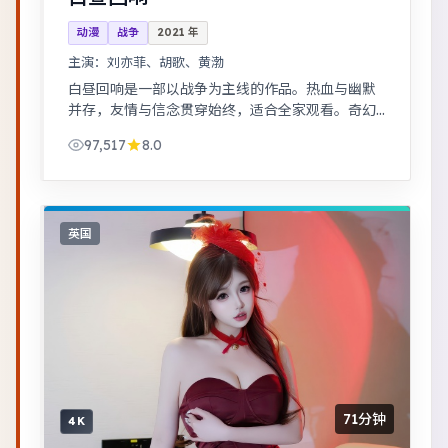
动漫
战争
2021
年
主演：
刘亦菲、胡歌、黄渤
白昼回响是一部以战争为主线的作品。热血与幽默
并存，友情与信念贯穿始终，适合全家观看。奇幻
世界观完整，伏笔回收利落，适合系列化追看。
97,517
8.0
英国
71分钟
4K