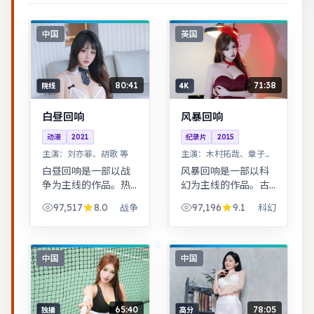
中国
英国
80:41
71:38
院线
4K
白昼回响
风暴回响
动漫
2021
纪录片
2015
主演：
刘亦菲、胡歌 等
主演：
木村拓哉、章子怡
等
白昼回响是一部以战
风暴回响是一部以科
争为主线的作品。热
幻为主线的作品。古
血与幽默并存，友情
装背景下的人性博
97,517
8.0
97,196
9.1
战争
科幻
与信念贯穿始终，适
弈，群像刻画细腻，
合全家观看。奇幻世
权谋与情感并重。治
界观完整，伏笔回收
愈系日常流，节奏舒
利落，适合系列化追
缓，适合放松解压观
中国
中国
看。
看。
65:40
78:05
独播
高分