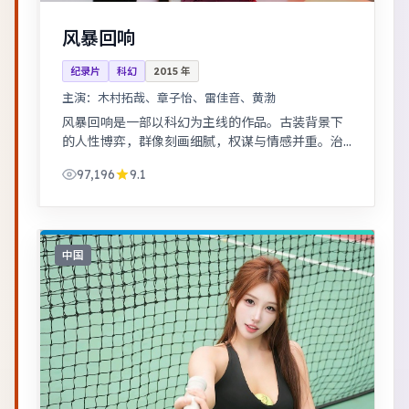
风暴回响
纪录片
科幻
2015
年
主演：
木村拓哉、章子怡、雷佳音、黄渤
风暴回响是一部以科幻为主线的作品。古装背景下
的人性博弈，群像刻画细腻，权谋与情感并重。治
愈系日常流，节奏舒缓，适合放松解压观看。
97,196
9.1
中国