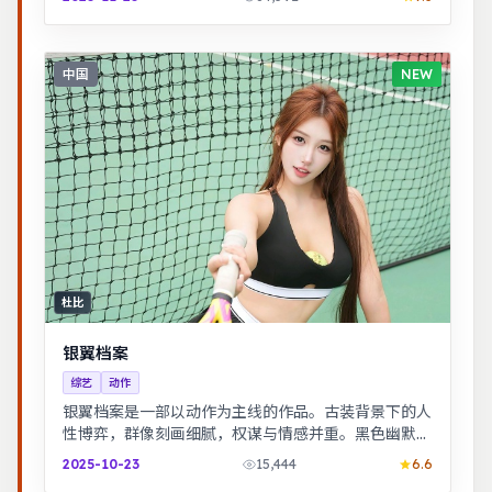
中国
NEW
杜比
银翼档案
综艺
动作
银翼档案是一部以动作为主线的作品。古装背景下的人
性博弈，群像刻画细腻，权谋与情感并重。黑色幽默包
裹社会寓言，荒诞中见真实。
2025-10-23
15,444
6.6