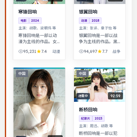
寒锋回响
银翼回响
电影
2024
动漫
2018
主演：
胡歌、梁朝伟 等
主演：
张译、章子怡 等
寒锋回响是一部以动
银翼回响是一部以战
漫为主线的作品。女
争为主线的作品。黑
性视角下的职场与家
色幽默包裹社会寓
95,231
7.4
94,697
7.7
动漫
战争
庭平衡议题，台词犀
言，荒诞中见真实。
利，共鸣感强。武侠
都市男女在误会与试
江湖中的道义抉择，
探中走近彼此，笑泪
动作设计利落，意境
交织的成长故事。
中国
中国
悠远。
92:59
连载中
断桥回响
纪录片
2023
主演：
周迅、胡歌 等
断桥回响是一部以犯