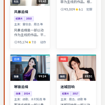
99:43
罪为主线的作品。根
杜比
据真实事件改编，纪
93,009
6.1
犯罪
实感强，表演克制而
风暴追缉
富有张力。一桩旧案
纪录片
2015
因新证据重启调查，
主演：
雷佳音、周迅 等
真相远比表面更加残
酷。
风暴追缉是一部以动
作为主线的作品。平
凡小人物在时代浪潮
93,174
7.0
动作
里做出艰难抉择，最
终与自我和解。治愈
系日常流，节奏舒
缓，适合放松解压观
日本
韩国
看。
99:24
99:51
独播
院线
寒锋追缉
迷城回响
动漫
2024
纪录片
2017
主演：
胡歌、木村拓哉 等
主演：
周迅、胡歌 等