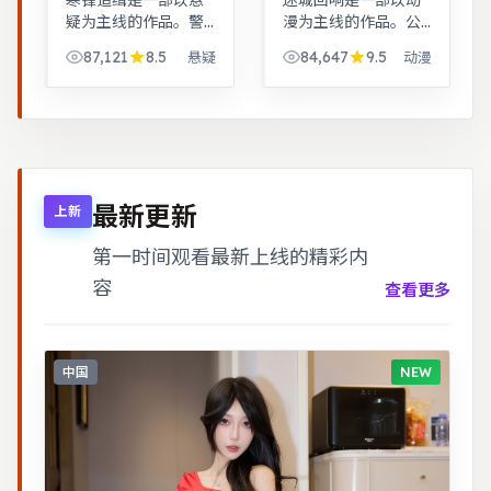
寒锋追缉是一部以悬
迷城回响是一部以动
疑为主线的作品。警
漫为主线的作品。公
匪对峙的心理战戏份
路片结构串联多段际
87,121
8.5
84,647
9.5
悬疑
动漫
突出，节奏紧凑，场
遇，配乐与风景共同
面调度成熟。女性视
构成情绪主线。家庭
角下的职场与家庭平
伦理冲突在一场意外
衡议题，台词犀利，
后集中爆发，情感冲
共鸣感强。
击力足。
最新更新
上新
第一时间观看最新上线的精彩内
容
查看更多
中国
NEW