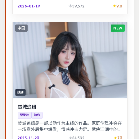
与试探中走近彼此，笑泪交织的成长故事。
2026-01-19
59,572
9.0
中国
NEW
独播
焚城追缉
纪录片
动作
焚城追缉是一部以动作为主线的作品。家庭伦理冲突在
一场意外后集中爆发，情感冲击力足。武侠江湖中的道
义抉择，动作设计利落，意境悠远。
2025-11-23
84,592
7.3