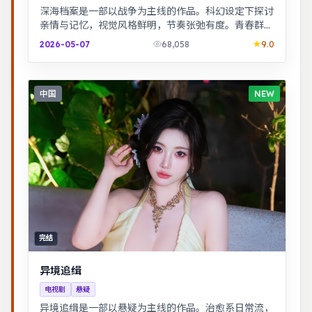
深海档案是一部以战争为主线的作品。科幻设定下探讨
亲情与记忆，视觉风格鲜明，节奏张弛有度。青春群像
刻画校园与初入社会的迷茫，细腻温暖。
2026-05-07
68,058
9.0
中国
NEW
完结
异境追缉
电视剧
悬疑
异境追缉是一部以悬疑为主线的作品。治愈系日常流，