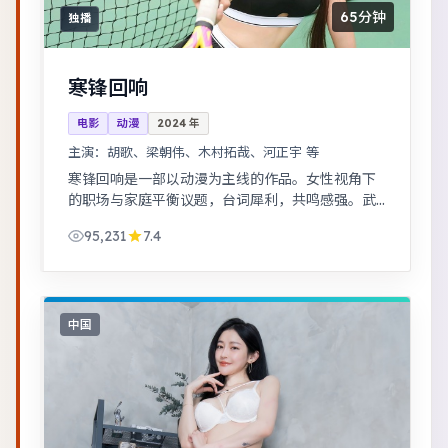
65分钟
独播
寒锋回响
电影
动漫
2024
年
主演：
胡歌、梁朝伟、木村拓哉、河正宇 等
寒锋回响是一部以动漫为主线的作品。女性视角下
的职场与家庭平衡议题，台词犀利，共鸣感强。武
侠江湖中的道义抉择，动作设计利落，意境悠远。
95,231
7.4
中国