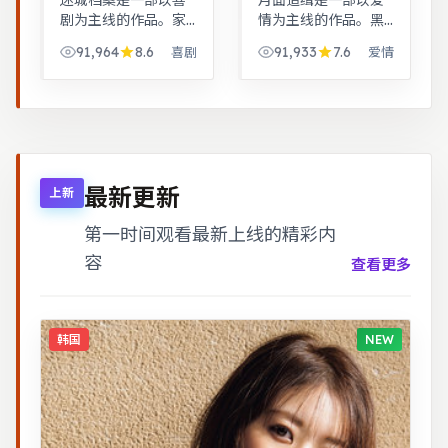
迷城档案是一部以喜
月面追缉是一部以爱
剧为主线的作品。家
情为主线的作品。黑
庭伦理冲突在一场意
色幽默包裹社会寓
91,964
8.6
91,933
7.6
喜剧
爱情
外后集中爆发，情感
言，荒诞中见真实。
冲击力足。奇幻世界
都市男女在误会与试
观完整，伏笔回收利
探中走近彼此，笑泪
落，适合系列化追
交织的成长故事。
看。
最新更新
上新
第一时间观看最新上线的精彩内
容
查看更多
韩国
NEW