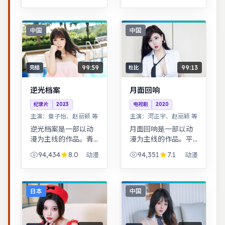
利，共鸣感强。治愈
系日常流，节奏舒
缓，适合放松解压观
中国
中国
看。
99:59
99:13
完结
杜比
逆光档案
月面回响
纪录片
2023
电视剧
2020
主演：
章子怡、赵丽颖 等
主演：
河正宇、赵丽颖 等
逆光档案是一部以动
月面回响是一部以动
漫为主线的作品。青
漫为主线的作品。平
春群像刻画校园与初
凡小人物在时代浪潮
94,434
8.0
94,351
7.1
动漫
动漫
入社会的迷茫，细腻
里做出艰难抉择，最
温暖。科幻设定下探
终与自我和解。公路
讨亲情与记忆，视觉
片结构串联多段际
风格鲜明，节奏张弛
遇，配乐与风景共同
日本
中国
有度。
构成情绪主线。