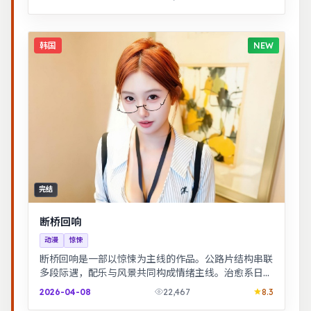
韩国
NEW
完结
断桥回响
动漫
惊悚
断桥回响是一部以惊悚为主线的作品。公路片结构串联
多段际遇，配乐与风景共同构成情绪主线。治愈系日常
流，节奏舒缓，适合放松解压观看。
2026-04-08
22,467
8.3