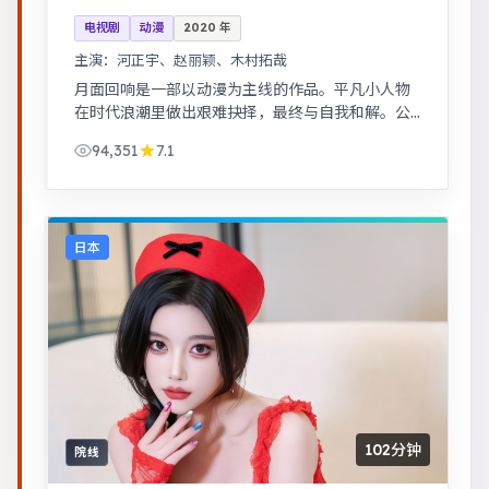
电视剧
动漫
2020
年
主演：
河正宇、赵丽颖、木村拓哉
月面回响是一部以动漫为主线的作品。平凡小人物
在时代浪潮里做出艰难抉择，最终与自我和解。公
路片结构串联多段际遇，配乐与风景共同构成情绪
94,351
7.1
主线。
日本
102分钟
院线