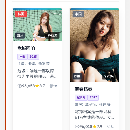
韩国
中国
94:20
高分
危城回响
电影
2023
主演：
张译、汤唯 等
危城回响是一部以惊
99:06
悚为主线的作品。悬
独播
疑氛围层层推进，线
96,658
8.7
惊悚
索拼图式叙事，结局
寒锋档案
出人意料。热血与幽
纪录片
2017
默并存，友情与信念
主演：
章子怡、张译 等
贯穿始终，适合全家
观看。
寒锋档案是一部以科
幻为主线的作品。女
性视角下的职场与家
96,018
7.9
科幻
庭平衡议题，台词犀