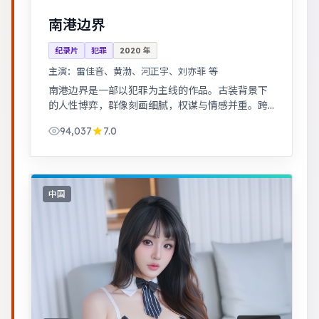
南港边界
纪录片
犯罪
2020
年
主演：
雷佳音、黄渤、河正宇、刘亦菲 等
南港边界是一部以犯罪为主线的作品。古装背景下
的人性博弈，群像刻画细腻，权谋与情感并重。跨
时空叙事结构精巧，前后呼应，二刷可发现更多细
94,037
7.0
节。
中国