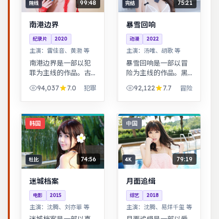
99:48
75:21
院线
完结
南港边界
暴雪回响
纪录片
2020
动漫
2022
主演：
雷佳音、黄渤 等
主演：
汤唯、胡歌 等
南港边界是一部以犯
暴雪回响是一部以冒
罪为主线的作品。古
险为主线的作品。黑
装背景下的人性博
色幽默包裹社会寓
94,037
7.0
92,122
7.7
犯罪
冒险
弈，群像刻画细腻，
言，荒诞中见真实。
权谋与情感并重。跨
治愈系日常流，节奏
时空叙事结构精巧，
舒缓，适合放松解压
前后呼应，二刷可发
观看。
韩国
中国
现更多细节。
74:56
79:19
杜比
4K
迷城档案
月面追缉
电影
2015
综艺
2018
主演：
沈腾、刘亦菲 等
主演：
沈腾、易烊千玺 等