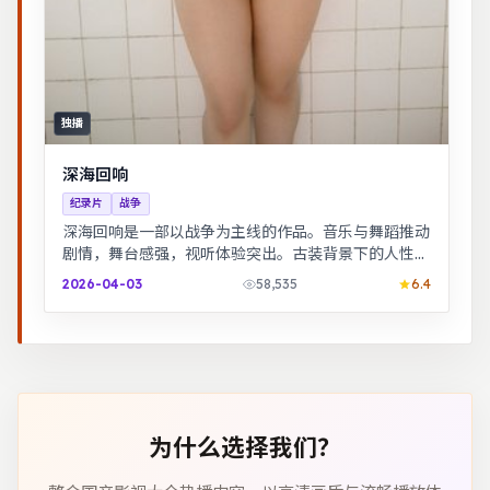
独播
深海回响
纪录片
战争
深海回响是一部以战争为主线的作品。音乐与舞蹈推动
剧情，舞台感强，视听体验突出。古装背景下的人性博
弈，群像刻画细腻，权谋与情感并重。
2026-04-03
58,535
6.4
为什么选择我们？