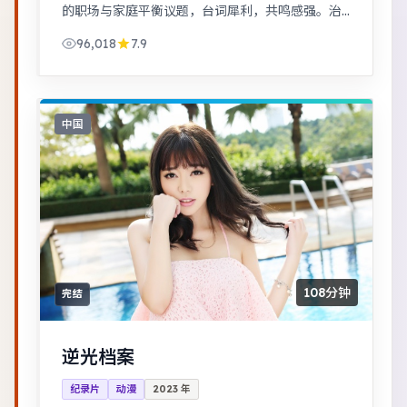
的职场与家庭平衡议题，台词犀利，共鸣感强。治
愈系日常流，节奏舒缓，适合放松解压观看。
96,018
7.9
中国
108分钟
完结
逆光档案
纪录片
动漫
2023
年