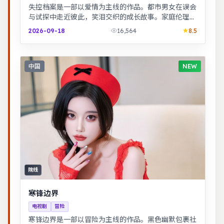
失控档案是一部以爱情为主线的作品。都市男女在误会
与试探中走近彼此，笑泪交织的成长故事。家庭伦理冲
突在一场意外后集中爆发，情感冲击力足。
2026-09-18
16,564
8.5
中国
NEW
院线
寒锋边界
电视剧
冒险
寒锋边界是一部以冒险为主线的作品。黑色幽默包裹社