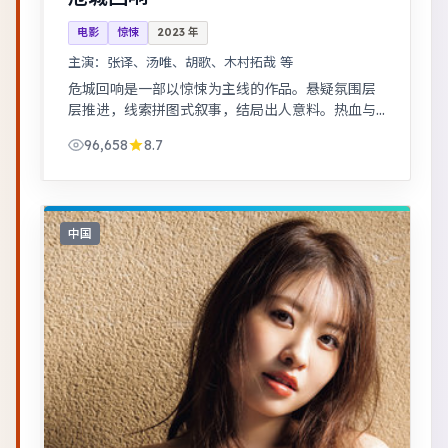
电影
惊悚
2023
年
主演：
张译、汤唯、胡歌、木村拓哉 等
危城回响是一部以惊悚为主线的作品。悬疑氛围层
层推进，线索拼图式叙事，结局出人意料。热血与
幽默并存，友情与信念贯穿始终，适合全家观看。
96,658
8.7
中国