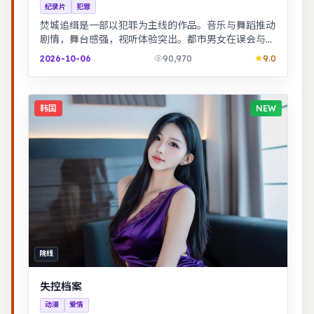
纪录片
犯罪
焚城追缉是一部以犯罪为主线的作品。音乐与舞蹈推动
剧情，舞台感强，视听体验突出。都市男女在误会与试
探中走近彼此，笑泪交织的成长故事。
2026-10-06
90,970
9.0
韩国
NEW
院线
失控档案
动漫
爱情