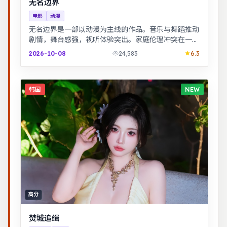
无名边界
电影
动漫
无名边界是一部以动漫为主线的作品。音乐与舞蹈推动
剧情，舞台感强，视听体验突出。家庭伦理冲突在一场
意外后集中爆发，情感冲击力足。
2026-10-08
24,583
6.3
韩国
NEW
高分
焚城追缉