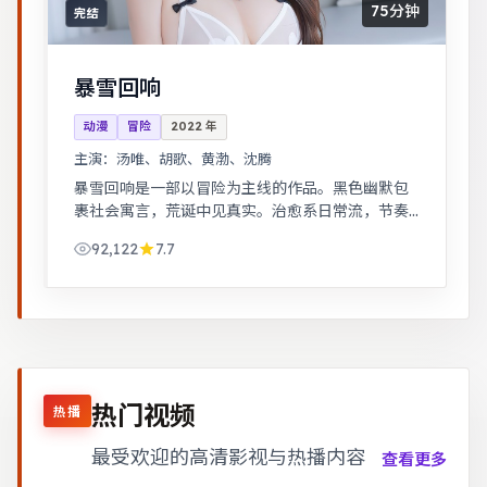
75分钟
完结
暴雪回响
动漫
冒险
2022
年
主演：
汤唯、胡歌、黄渤、沈腾
暴雪回响是一部以冒险为主线的作品。黑色幽默包
裹社会寓言，荒诞中见真实。治愈系日常流，节奏
舒缓，适合放松解压观看。
92,122
7.7
热门视频
热播
最受欢迎的高清影视与热播内容
查看更多