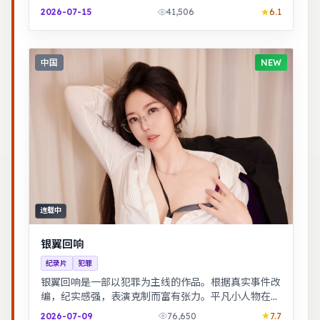
编，纪实感强，表演克制而富有张力。
2026-07-15
41,506
6.1
中国
NEW
连载中
银翼回响
纪录片
犯罪
银翼回响是一部以犯罪为主线的作品。根据真实事件改
编，纪实感强，表演克制而富有张力。平凡小人物在时
代浪潮里做出艰难抉择，最终与自我和解。
2026-07-09
76,650
7.7