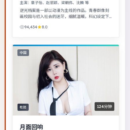
主演：
章子怡、赵丽颖、梁朝伟、沈腾 等
逆光档案是一部以动漫为主线的作品。青春群像刻
画校园与初入社会的迷茫，细腻温暖。科幻设定下
探讨亲情与记忆，视觉风格鲜明，节奏张弛有度。
94,434
8.0
中国
124分钟
杜比
月面回响