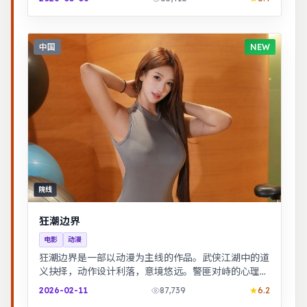
中国
NEW
院线
狂潮边界
电影
动漫
狂潮边界是一部以动漫为主线的作品。武侠江湖中的道
义抉择，动作设计利落，意境悠远。警匪对峙的心理战
戏份突出，节奏紧凑，场面调度成熟。
2026-02-11
87,739
6.2