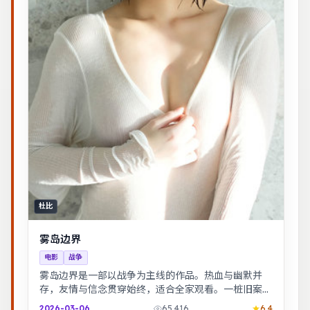
杜比
雾岛边界
电影
战争
雾岛边界是一部以战争为主线的作品。热血与幽默并
存，友情与信念贯穿始终，适合全家观看。一桩旧案因
新证据重启调查，真相远比表面更加残酷。
2026-03-06
65,416
6.4