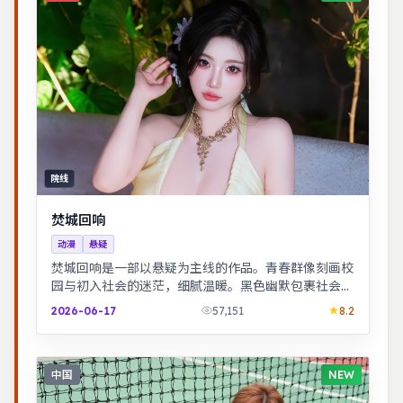
院线
焚城回响
动漫
悬疑
焚城回响是一部以悬疑为主线的作品。青春群像刻画校
园与初入社会的迷茫，细腻温暖。黑色幽默包裹社会寓
言，荒诞中见真实。
2026-06-17
57,151
8.2
中国
NEW