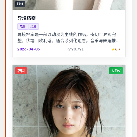
院线
异境档案
电影
动漫
异境档案是一部以动漫为主线的作品。奇幻世界观完
整，伏笔回收利落，适合系列化追看。音乐与舞蹈推动
剧情，舞台感强，视听体验突出。
2026-04-03
90,791
6.7
韩国
NEW