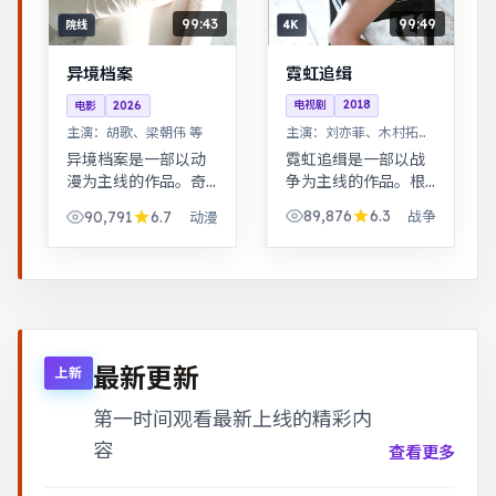
99:49
99:43
4K
院线
霓虹追缉
异境档案
电视剧
2018
电影
2026
主演：
刘亦菲、木村拓哉
主演：
胡歌、梁朝伟 等
等
霓虹追缉是一部以战
异境档案是一部以动
争为主线的作品。根
漫为主线的作品。奇
据真实事件改编，纪
幻世界观完整，伏笔
89,876
6.3
90,791
6.7
战争
动漫
实感强，表演克制而
回收利落，适合系列
富有张力。跨时空叙
化追看。音乐与舞蹈
事结构精巧，前后呼
推动剧情，舞台感
应，二刷可发现更多
强，视听体验突出。
细节。
最新更新
上新
第一时间观看最新上线的精彩内
容
查看更多