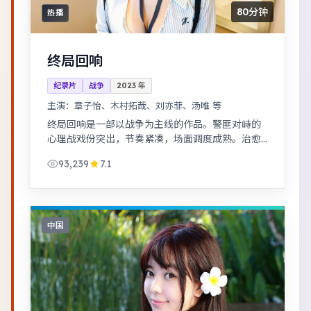
80分钟
热播
终局回响
纪录片
战争
2023
年
主演：
章子怡、木村拓哉、刘亦菲、汤唯 等
终局回响是一部以战争为主线的作品。警匪对峙的
心理战戏份突出，节奏紧凑，场面调度成熟。治愈
系日常流，节奏舒缓，适合放松解压观看。
93,239
7.1
中国