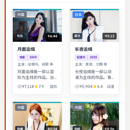
中国
日本
96:44
99:13
杜比
高分
月面追缉
长夜追缉
电影
2019
纪录片
2025
主演：
梁朝伟、胡歌 等
主演：
黄渤、沈腾 等
月面追缉是一部以冒
长夜追缉是一部以动
险为主线的作品。治
漫为主线的作品。青
愈系日常流，节奏舒
春群像刻画校园与初
97,118
7.9
95,904
6.4
冒险
动漫
缓，适合放松解压观
入社会的迷茫，细腻
看。黑色幽默包裹社
温暖。黑色幽默包裹
会寓言，荒诞中见真
社会寓言，荒诞中见
实。
真实。
中国
中国
80:34
99:36
热播
完结