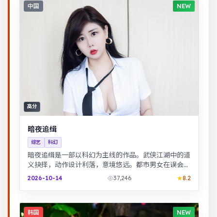
中国
NEW
高分
暗夜追缉
综艺
科幻
暗夜追缉是一部以科幻为主线的作品。武侠江湖中的道
义抉择，动作设计利落，意境悠远。都市男女在误会与
试探中走近彼此，笑泪交织的成长故事。
2026-10-14
37,246
8.2
韩国
NEW