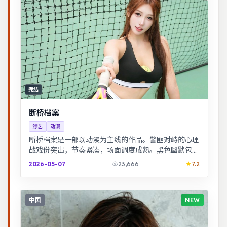
完结
断桥档案
综艺
动漫
断桥档案是一部以动漫为主线的作品。警匪对峙的心理
战戏份突出，节奏紧凑，场面调度成熟。黑色幽默包裹
社会寓言，荒诞中见真实。
2026-05-07
23,666
7.2
中国
NEW