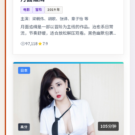
电影
冒险
2019
年
主演：
梁朝伟、胡歌、张译、章子怡 等
月面追缉是一部以冒险为主线的作品。治愈系日常
流，节奏舒缓，适合放松解压观看。黑色幽默包裹
社会寓言，荒诞中见真实。
97,118
7.9
日本
105分钟
高分