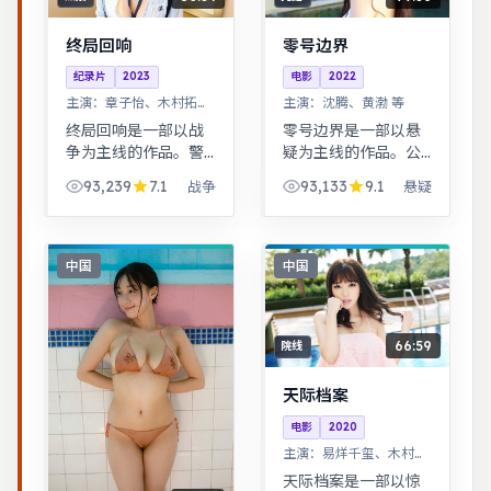
终局回响
零号边界
纪录片
2023
电影
2022
主演：
章子怡、木村拓哉
主演：
沈腾、黄渤 等
等
终局回响是一部以战
零号边界是一部以悬
争为主线的作品。警
疑为主线的作品。公
匪对峙的心理战戏份
路片结构串联多段际
93,239
7.1
93,133
9.1
战争
悬疑
突出，节奏紧凑，场
遇，配乐与风景共同
面调度成熟。治愈系
构成情绪主线。科幻
日常流，节奏舒缓，
设定下探讨亲情与记
适合放松解压观看。
忆，视觉风格鲜明，
中国
中国
节奏张弛有度。
66:59
院线
天际档案
电影
2020
主演：
易烊千玺、木村拓
哉 等
天际档案是一部以惊