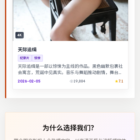
4K
天际追缉
纪录片
惊悚
天际追缉是一部以惊悚为主线的作品。黑色幽默包裹社
会寓言，荒诞中见真实。音乐与舞蹈推动剧情，舞台感
强，视听体验突出。
2026-02-05
19,884
7.1
为什么选择我们？