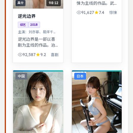
悚为主线的作品。武
98:12
高分
侠江湖中的道义抉
91,627
7.4
惊悚
择，动作设计利落，
逆光边界
意境悠远。警匪对峙
综艺
2018
的心理战戏份突出，
主演：
刘亦菲、易烊千玺
节奏紧凑，场面调度
等
成熟。
逆光边界是一部以喜
剧为主线的作品。治
愈系日常流，节奏舒
92,587
9.2
喜剧
缓，适合放松解压观
看。家庭伦理冲突在
一场意外后集中爆
发，情感冲击力足。
中国
日本