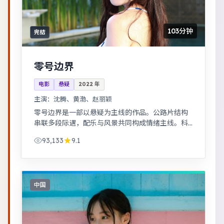
103分钟
完结
零号边界
电影
悬疑
2022
年
主演：
沈腾、黄渤、赵丽颖
零号边界是一部以悬疑为主线的作品。公路片结构
串联多段际遇，配乐与风景共同构成情绪主线。科
幻设定下探讨亲情与记忆，视觉风格鲜明，节奏张
93,133
9.1
弛有度。
中国