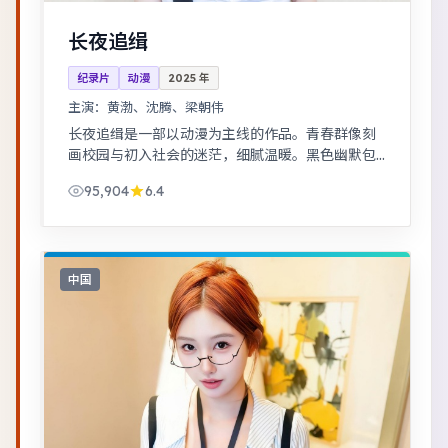
长夜追缉
纪录片
动漫
2025
年
主演：
黄渤、沈腾、梁朝伟
长夜追缉是一部以动漫为主线的作品。青春群像刻
画校园与初入社会的迷茫，细腻温暖。黑色幽默包
裹社会寓言，荒诞中见真实。
95,904
6.4
中国