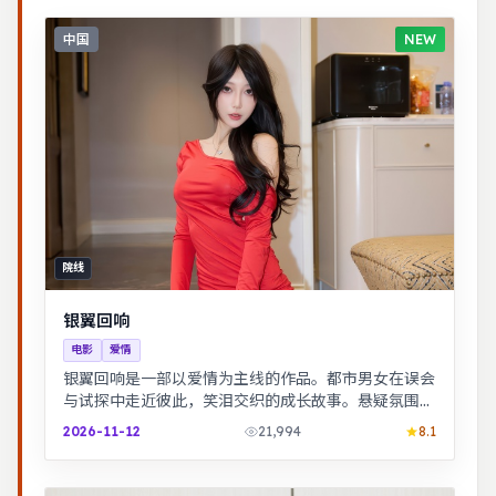
中国
NEW
院线
银翼回响
电影
爱情
银翼回响是一部以爱情为主线的作品。都市男女在误会
与试探中走近彼此，笑泪交织的成长故事。悬疑氛围层
层推进，线索拼图式叙事，结局出人意料。
2026-11-12
21,994
8.1