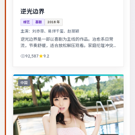
逆光边界
综艺
喜剧
2018
年
主演：
刘亦菲、易烊千玺、赵丽颖
逆光边界是一部以喜剧为主线的作品。治愈系日常
流，节奏舒缓，适合放松解压观看。家庭伦理冲突
在一场意外后集中爆发，情感冲击力足。
92,587
9.2
中国