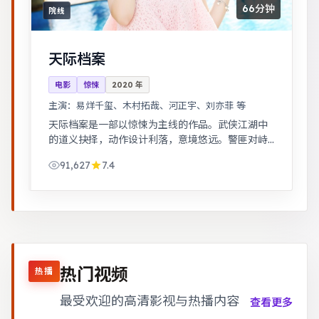
66分钟
院线
天际档案
电影
惊悚
2020
年
主演：
易烊千玺、木村拓哉、河正宇、刘亦菲 等
天际档案是一部以惊悚为主线的作品。武侠江湖中
的道义抉择，动作设计利落，意境悠远。警匪对峙
的心理战戏份突出，节奏紧凑，场面调度成熟。
91,627
7.4
热门视频
热播
最受欢迎的高清影视与热播内容
查看更多