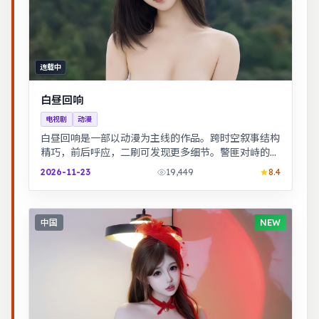
连载中
白昼回响
电视剧
动漫
白昼回响是一部以动漫为主线的作品。跨时空叙事结构
精巧，前后呼应，二刷可发现更多细节。警匪对峙的心
理战戏份突出，节奏紧凑，场面调度成熟。
2026-11-23
19,449
8.4
中国
NEW