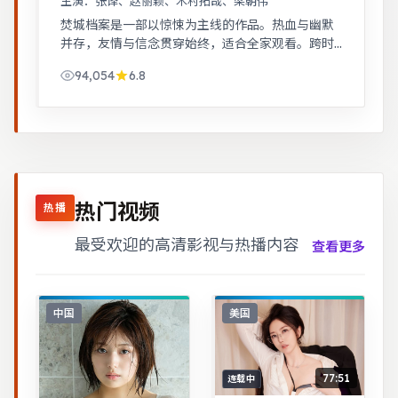
主演：
张译、赵丽颖、木村拓哉、梁朝伟
焚城档案是一部以惊悚为主线的作品。热血与幽默
并存，友情与信念贯穿始终，适合全家观看。跨时
空叙事结构精巧，前后呼应，二刷可发现更多细
94,054
6.8
节。
热门视频
热播
最受欢迎的高清影视与热播内容
查看更多
中国
美国
77:51
连载中