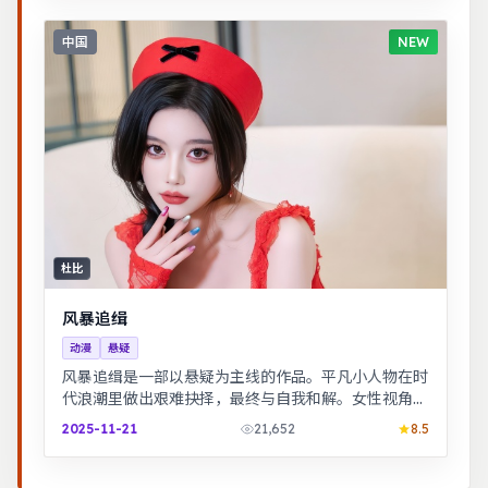
中国
NEW
杜比
风暴追缉
动漫
悬疑
风暴追缉是一部以悬疑为主线的作品。平凡小人物在时
代浪潮里做出艰难抉择，最终与自我和解。女性视角下
的职场与家庭平衡议题，台词犀利，共鸣感强。
2025-11-21
21,652
8.5