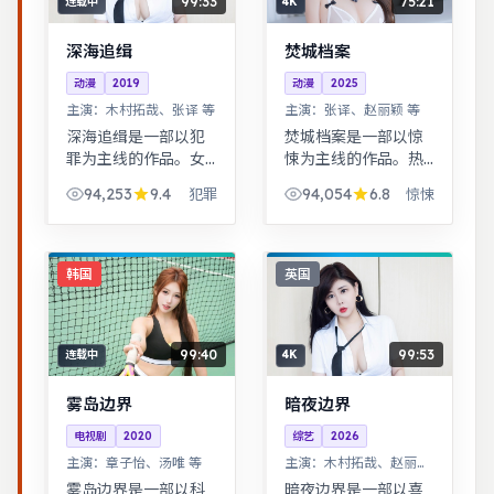
99:33
75:21
连载中
4K
深海追缉
焚城档案
动漫
2019
动漫
2025
主演：
木村拓哉、张译 等
主演：
张译、赵丽颖 等
深海追缉是一部以犯
焚城档案是一部以惊
罪为主线的作品。女
悚为主线的作品。热
性视角下的职场与家
血与幽默并存，友情
94,253
9.4
94,054
6.8
犯罪
惊悚
庭平衡议题，台词犀
与信念贯穿始终，适
利，共鸣感强。一桩
合全家观看。跨时空
旧案因新证据重启调
叙事结构精巧，前后
查，真相远比表面更
呼应，二刷可发现更
韩国
英国
加残酷。
多细节。
99:40
99:53
连载中
4K
雾岛边界
暗夜边界
电视剧
2020
综艺
2026
主演：
章子怡、汤唯 等
主演：
木村拓哉、赵丽颖
等
雾岛边界是一部以科
暗夜边界是一部以喜