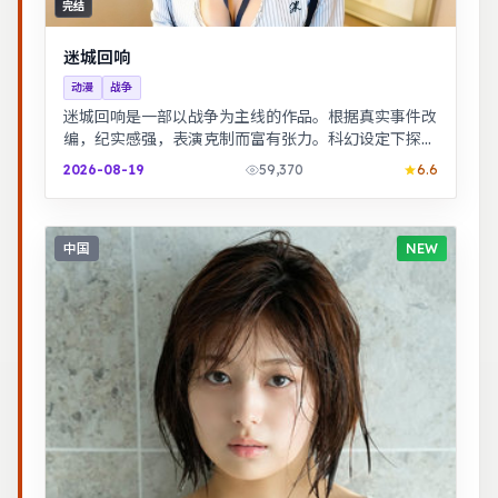
完结
迷城回响
动漫
战争
迷城回响是一部以战争为主线的作品。根据真实事件改
编，纪实感强，表演克制而富有张力。科幻设定下探讨
亲情与记忆，视觉风格鲜明，节奏张弛有度。
2026-08-19
59,370
6.6
中国
NEW