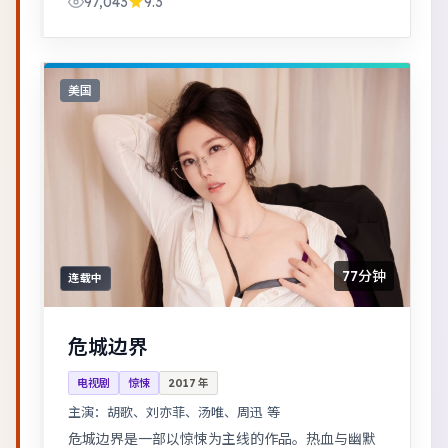
97,043
9.3
料。
美国
77分钟
连载中
危城边界
电视剧
惊悚
2017
年
主演：
胡歌、刘亦菲、汤唯、周迅 等
危城边界是一部以惊悚为主线的作品。热血与幽默