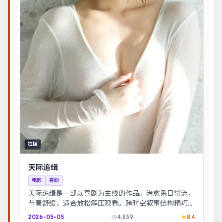
独播
天际追缉
电影
喜剧
天际追缉是一部以喜剧为主线的作品。治愈系日常流，
节奏舒缓，适合放松解压观看。跨时空叙事结构精巧，
前后呼应，二刷可发现更多细节。
2026-05-05
4,839
8.4