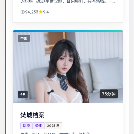
的职场与家庭平衡议题，台词犀利，共鸣感强。一
桩旧案因新证据重启调查，真相远比表面更加残
94,253
9.4
酷。
中国
75分钟
4K
焚城档案
动漫
惊悚
2025
年