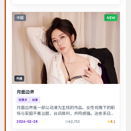
中国
NEW
热播
月面边界
纪录片
动漫
月面边界是一部以动漫为主线的作品。女性视角下的职
场与家庭平衡议题，台词犀利，共鸣感强。治愈系日常
流，节奏舒缓，适合放松解压观看。
2026-02-28
62,752
8.1