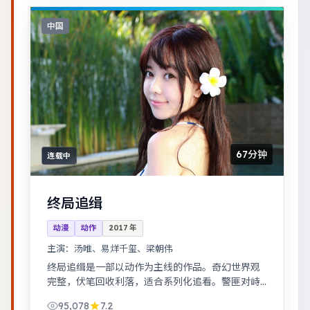
中国
67分钟
连载中
终局追缉
动漫
动作
2017
年
主演：
汤唯、易烊千玺、梁朝伟
终局追缉是一部以动作为主线的作品。奇幻世界观
完整，伏笔回收利落，适合系列化追看。警匪对峙
的心理战戏份突出，节奏紧凑，场面调度成熟。
95,078
7.2