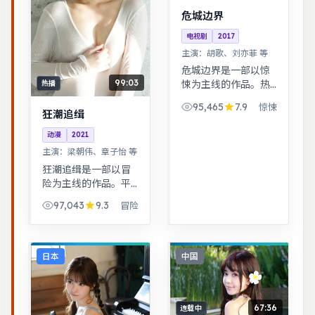
危城边界
电视剧
2017
主演：
胡歌、刘亦菲 等
危城边界是一部以惊
99:03
悚为主线的作品。热
热播
血与幽默并存，友情
95,465
7.9
惊悚
与信念贯穿始终，适
狂潮追缉
合全家观看。根据真
动漫
2021
实事件改编，纪实感
主演：
梁朝伟、章子怡 等
强，表演克制而富有
张力。
狂潮追缉是一部以冒
险为主线的作品。平
凡小人物在时代浪潮
97,043
9.3
冒险
里做出艰难抉择，最
终与自我和解。悬疑
氛围层层推进，线索
拼图式叙事，结局出
日本
中国
人意料。
67:36
连载中