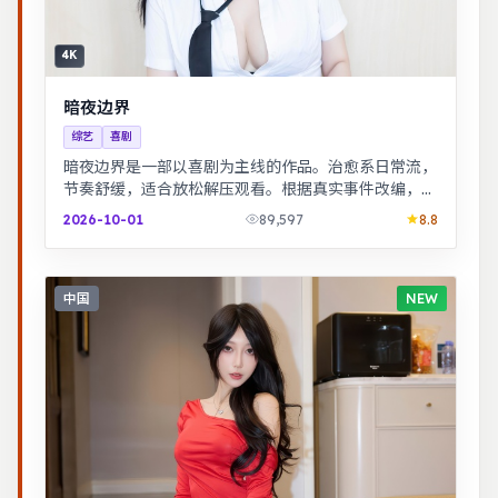
4K
暗夜边界
综艺
喜剧
暗夜边界是一部以喜剧为主线的作品。治愈系日常流，
节奏舒缓，适合放松解压观看。根据真实事件改编，纪
实感强，表演克制而富有张力。
2026-10-01
89,597
8.8
中国
NEW