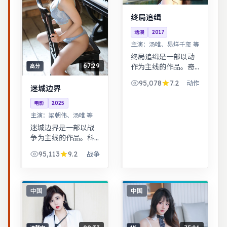
终局追缉
动漫
2017
主演：
汤唯、易烊千玺 等
终局追缉是一部以动
67:29
作为主线的作品。奇
高分
幻世界观完整，伏笔
95,078
7.2
动作
回收利落，适合系列
迷城边界
化追看。警匪对峙的
电影
2025
心理战戏份突出，节
主演：
梁朝伟、汤唯 等
奏紧凑，场面调度成
迷城边界是一部以战
熟。
争为主线的作品。科
幻设定下探讨亲情与
95,113
9.2
战争
记忆，视觉风格鲜
明，节奏张弛有度。
武侠江湖中的道义抉
择，动作设计利落，
中国
中国
意境悠远。