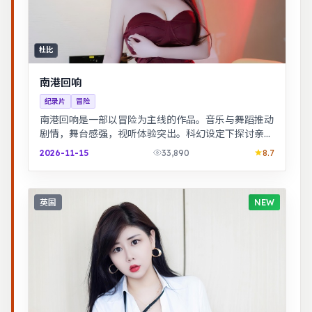
杜比
南港回响
纪录片
冒险
南港回响是一部以冒险为主线的作品。音乐与舞蹈推动
剧情，舞台感强，视听体验突出。科幻设定下探讨亲情
与记忆，视觉风格鲜明，节奏张弛有度。
2026-11-15
33,890
8.7
英国
NEW