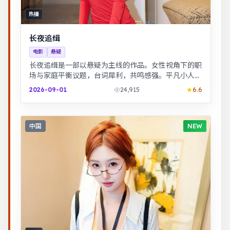
热播
长夜追缉
电影
悬疑
长夜追缉是一部以悬疑为主线的作品。女性视角下的职
场与家庭平衡议题，台词犀利，共鸣感强。平凡小人物
在时代浪潮里做出艰难抉择，最终与自我和解。
2026-09-01
24,915
6.6
中国
NEW