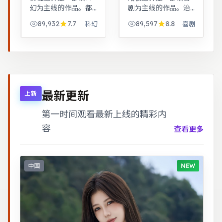
幻为主线的作品。都
剧为主线的作品。治
市男女在误会与试探
愈系日常流，节奏舒
89,932
7.7
89,597
8.8
科幻
喜剧
中走近彼此，笑泪交
缓，适合放松解压观
织的成长故事。黑色
看。根据真实事件改
幽默包裹社会寓言，
编，纪实感强，表演
荒诞中见真实。
克制而富有张力。
最新更新
上新
第一时间观看最新上线的精彩内
容
查看更多
中国
NEW