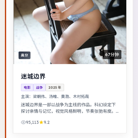
67分钟
高分
迷城边界
电影
战争
2025
年
主演：
梁朝伟、汤唯、黄渤、木村拓哉
迷城边界是一部以战争为主线的作品。科幻设定下
探讨亲情与记忆，视觉风格鲜明，节奏张弛有度。
武侠江湖中的道义抉择，动作设计利落，意境悠
95,113
9.2
远。