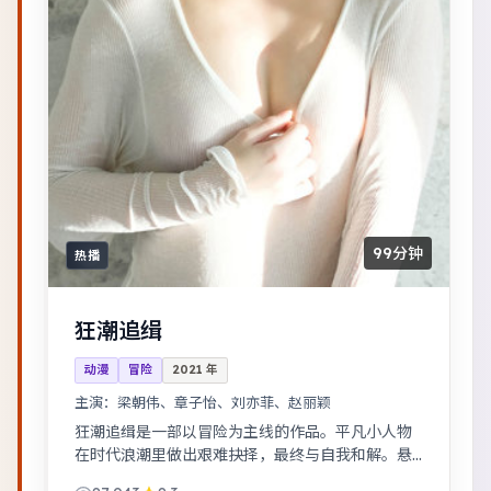
99分钟
热播
狂潮追缉
动漫
冒险
2021
年
主演：
梁朝伟、章子怡、刘亦菲、赵丽颖
狂潮追缉是一部以冒险为主线的作品。平凡小人物
在时代浪潮里做出艰难抉择，最终与自我和解。悬
疑氛围层层推进，线索拼图式叙事，结局出人意